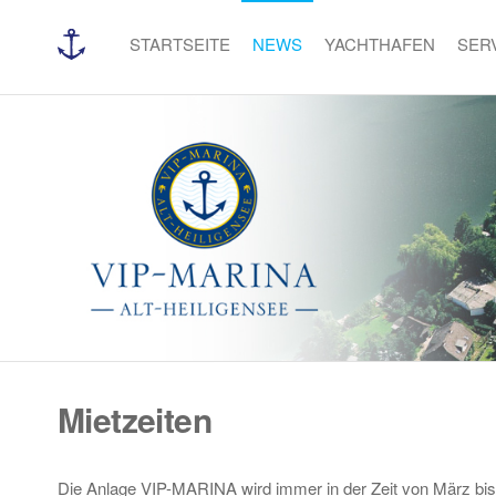
Zum
Inhalt
STARTSEITE
NEWS
YACHTHAFEN
SER
Vip-
Herzlich
springen
Willkommen
Marina
auf der
Webseite
von VIP
Marina,
einem der
modernsten
Yachthäfen
Berlins.
Mietzeiten
Die Anlage VIP-MARINA wird immer in der Zeit von März bis 